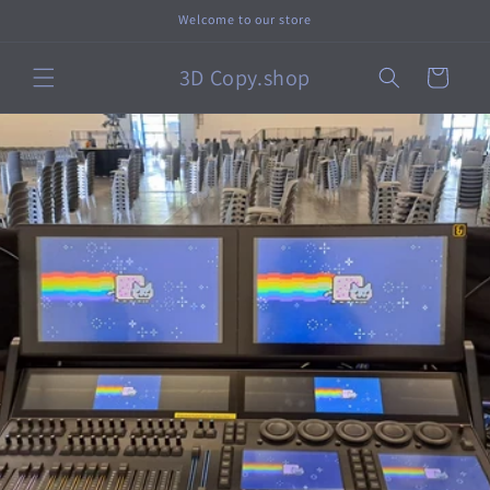
Direkt
Welcome to our store
zum
Inhalt
3D Copy.shop
Warenkorb