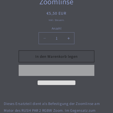
Zoomlinse
Normaler
€5,50 EUR
Preis
Inkl. Steuern.
Anzahl
Verringere
Erhöhe
die
die
Menge
Menge
für
für
In den Warenkorb legen
Ersatzteil
Ersatzteil
für
für
RUSH
RUSH
PAR
PAR
2
2
RGBW
RGBW
Zoom
Zoom
–
–
Dieses Ersatzteil dient als Befestigung der Zoomlinse am
Befestigung
Befestigung
der
der
Motor des RUSH PAR 2 RGBW Zoom. Im Gegensatz zum